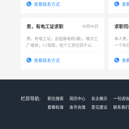
务，财务咨询等业务。欲求兼职会计工
查看联系方式
查
作
男，有电工证求职
08月06日
求职司
男，有电工证，会组装电柜(箱)，做过工
本人男，
厂维修；C1驾照，找个工资在四千以
一个年
上，枣强县以外需要有住宿，保险勿扰
加班。
电话
查看联系方式
查
栏目导航:
职位搜索
简历中心
名企展示
一句话
套餐标准
金币充值
意见建议
联系我