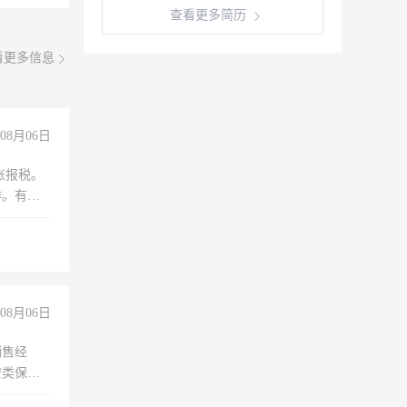
查看更多简历
看更多信息
08月06日
账报税。
作。有会
08月06日
销售经
安类保安
维修水电