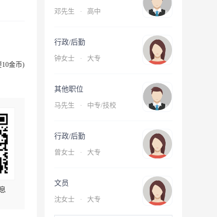
邓先生
·
高中
行政/后勤
钟女士
·
大专
10金币)
其他职位
马先生
·
中专/技校
行政/后勤
曾女士
·
大专
文员
息
沈女士
·
大专