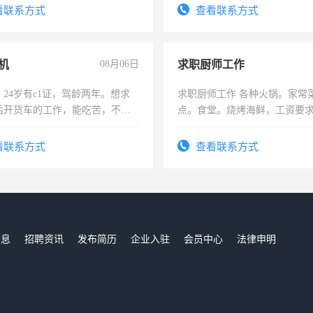
有高低压电工证和十几年工作
看联系方式
查看联系方式
机
08月06日
求职厨师工作
24岁有c1证，驾龄两年。想求
求职厨师工作 各种火锅。家常
后开货车的工作，能吃苦，不怕
点。食堂。烧烤海鲜，工资要求6
上
看联系方式
查看联系方式
信息
招聘资讯
发布简历
企业入驻
会员中心
法律申明
们