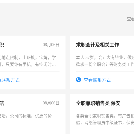
查
职
08月06日
求职会计及相关工作
间地点限制，上班族，宝妈，学
本人 37岁，会计大专毕业，做
可，只要你有手机，有空闲时
欲求一份全职会计等财务类工
单一结，一天二三十不成问题，
计证
四五十，每天挣零花钱没问题！
看联系方式
查看联系方式
洁
08月06日
全职兼职销售类 保安
洁活，公司的标准，优惠的价
各类全职兼职销售类，有广告
验，网络管理员中级证书，保
队长，形象岗或幼儿园保安，