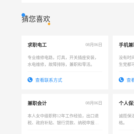
猜您喜欢
求职电工
08月06日
手机兼
专业维修电路，灯具，开关插座安装，
没有时
水电维修，故障排除，兼职和零活。
生党都
间，一
勤快的
查看联系方式
查
兼职会计
08月06日
个人保
本人女中级职称12年工作经验，出口退
诚揽保
税、政府补贴、银行贷款、纳税申报、
格。
为各类公司策划，设建新账，理乱账业